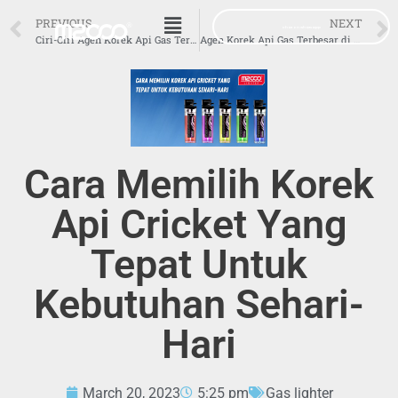
PREVIOUS
NEXT
Chat on whatsapp
Ciri-Ciri Agen Korek Api Gas Terpercaya
Agen Korek Api Gas Terbesar di Indonesia
Cara Memilih Korek
Api Cricket Yang
Tepat Untuk
Kebutuhan Sehari-
Hari
March 20, 2023
5:25 pm
Gas lighter