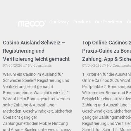
Our Story
Product
Our Products
O
Casino Ausland Schweiz –
Top Online Casinos 
Registrierung und
Praxis‑Guide zu Bon
Verifizierung leicht gemacht
Zahlung, App & Siche
07/04/2026
No Comments
07/04/2026
No Comments
Warum ein Casino im Ausland für
1. Kriterien für die Auswah
Schweizer Spieler? Registrierung und
Online Casinos 2026 Wicht
Verifizierung leicht gemacht
Prüfpunkte 2. Bonusangeb
Bonusangebote: Was gibt’s wirklich?
Willkommen‑Bonus und Be
Worauf beim Bonus geachtet werden
Beispiel für einen attrakti
sollte Zahlung & Auszahlung –
Zahlung und Auszahlung –
Methoden, Geschwindigkeit, Sicherheit
Geschwindigkeit, Sicherhei
Übersicht gängiger
gängiger Zahlungsmethode
Zahlungsmethoden Mobile Nutzung
Registrierung und Verifizie
und Apps – Spielen unterwegs Lizenz,
Schritt‑für‑Schritt 5. Mobi