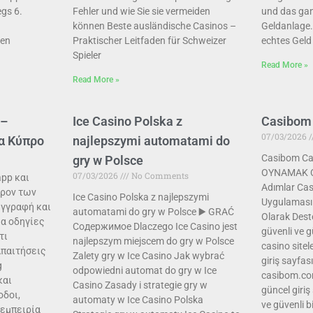
egs 6.
Fehler und wie Sie sie vermeiden
und das gan
können Beste ausländische Casinos –
Geldanlage. 
len
Praktischer Leitfaden für Schweizer
echtes Geld
Spieler
Read More »
Read More »
 –
Ice Casino Polska z
Casibom 
07/03/2026
α Κύπρο
najlepszymi automatami do
Casibom Cas
gry w Polsce
OYNAMAK С
07/03/2026
No Comments
app και
Adımlar Cas
έρον των
Ice Casino Polska z najlepszymi
Uygulaması 
εγγραφή και
automatami do gry w Polsce ▶️ GRAĆ
Olarak Dest
μα οδηγίες
Содержимое Dlaczego Ice Casino jest
güvenli ve g
τι
najlepszym miejscem do gry w Polsce
casino sitel
Απαιτήσεις
Zalety gry w Ice Casino Jak wybrać
giriş sayfas
g
odpowiedni automat do gry w Ice
casibom.co
και
Casino Zasady i strategie gry w
güncel giriş
οδοι,
automaty w Ice Casino Polska
ve güvenli 
 εμπειρία