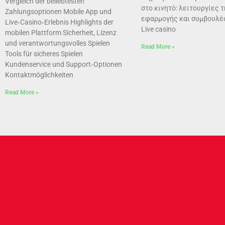
Vergleich der beliebtesten
στο κινητό: λειτουργίες 
Zahlungsoptionen Mobile App und
εφαρμογής και συμβουλέ
Live‑Casino‑Erlebnis Highlights der
Live casino
mobilen Plattform Sicherheit, Lizenz
und verantwortungsvolles Spielen
Read More »
Tools für sicheres Spielen
Kundenservice und Support‑Optionen
Kontaktmöglichkeiten
Read More »