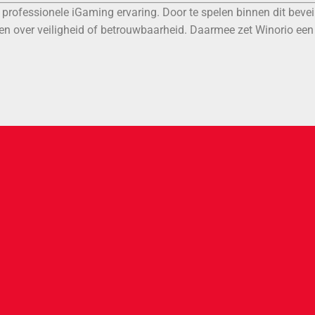
en professionele iGaming ervaring. Door te spelen binnen dit be
ken over veiligheid of betrouwbaarheid. Daarmee zet Winorio een 