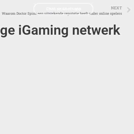
NEXT
Chat on whatsapp
Waarom Doctor Spins een uitstekende reputatie heeft onder online spelers
lige iGaming netwerk