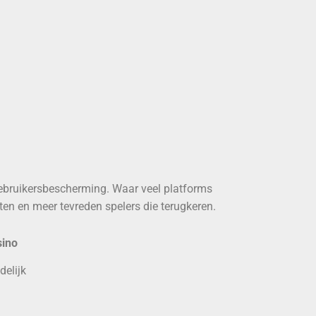
 gebruikersbescherming. Waar veel platforms
ten en meer tevreden spelers die terugkeren.
sino
delijk