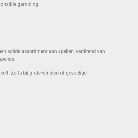
ponsible gambling
een solide assortiment aan spellen, variërend van
spelers.
eelt. Zelfs bij grote winsten of gevoelige