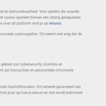
heid en betrouwbaarheid. Voor spelers die waarde
Het casino opereert binnen een streng gereguleerd
 over dit platform vind je op
winorio
.
avoriete casinospellen. Dit neemt niet weg dat de
gebied van cybersecurity, licenties en
ent dat transacties en persoonlijke informatie
nale toezichthouders. Dit netwerk garandeert dat
winst puur op toeval berust en niet wordt beïnvloed