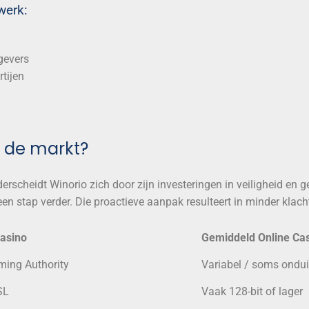
werk:
gevers
tijen
t de markt?
derscheidt Winorio zich door zijn investeringen in veiligheid en
en stap verder. Die proactieve aanpak resulteert in minder klach
Casino
Gemiddeld Online Ca
ming Authority
Variabel / soms ondui
SL
Vaak 128-bit of lager