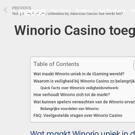
PREVIOUS
Our Story
Product
Our Products
O
Veilig betalen en snel uitbetalen bij Jokersino Casino: hoe werkt het?
Winorio Casino toeg
Table of Contents
Wat maakt Winorio uniek in de iGaming wereld?
Waarom is veiligheid bij Winorio Casino zo belangrijk
Quick facts over Winorio’s veiligheidsnetwerk:
Hoe verhoudt Winorio zich tot de markt?
Wat kunnen spelers verwachten van de Winorio ervar
Belangrijke voordelen van Winorio:
FAQ: Veelgestelde vragen over Winorio Casino
Wat maakt Winorio uniek in 