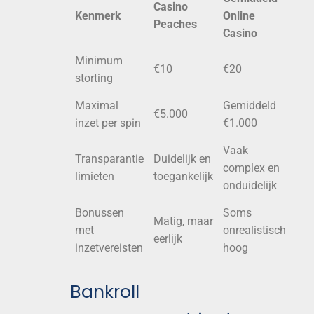
Casino
Kenmerk
Online
Peaches
Casino
Minimum
€10
€20
storting
Maximal
Gemiddeld
€5.000
inzet per spin
€1.000
Vaak
Transparantie
Duidelijk en
complex en
limieten
toegankelijk
onduidelijk
Bonussen
Soms
Matig, maar
met
onrealistisch
eerlijk
inzetvereisten
hoog
Bankroll