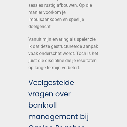
sessies rustig afbouwen. Op die
manier voorkom je
impulsaankopen en speel je
doelgericht.
Vanuit mijn ervaring als speler zie
ik dat deze gestructureerde aanpak
vaak onderschat wordt. Toch is het
juist die discipline die je resultaten
op lange termijn verbetert.
Veelgestelde
vragen over
bankroll
management bij