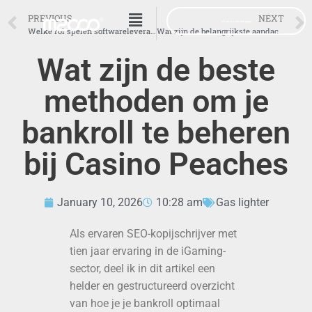
PREVIOUS
NEXT
Chat on whatsapp
Welke rol spelen softwareleveranciers in het aanbod van Rony Casino?
Wat zijn de belangrijkste aandachtspunten bij registratie in Fambet Casino?
Wat zijn de beste
methoden om je
bankroll te beheren
bij Casino Peaches
January 10, 2026
10:28 am
Gas lighter
Als ervaren SEO-kopijschrijver met
tien jaar ervaring in de iGaming-
sector, deel ik in dit artikel een
helder en gestructureerd overzicht
van hoe je je bankroll optimaal