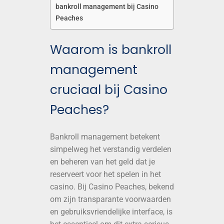
bankroll management bij Casino
Peaches
Waarom is bankroll
management
cruciaal bij Casino
Peaches?
Bankroll management betekent
simpelweg het verstandig verdelen
en beheren van het geld dat je
reserveert voor het spelen in het
casino. Bij Casino Peaches, bekend
om zijn transparante voorwaarden
en gebruiksvriendelijke interface, is