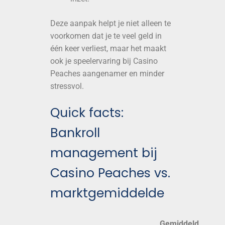
Deze aanpak helpt je niet alleen te
voorkomen dat je te veel geld in
één keer verliest, maar het maakt
ook je speelervaring bij Casino
Peaches aangenamer en minder
stressvol.
Quick facts:
Bankroll
management bij
Casino Peaches vs.
marktgemiddelde
Gemiddeld