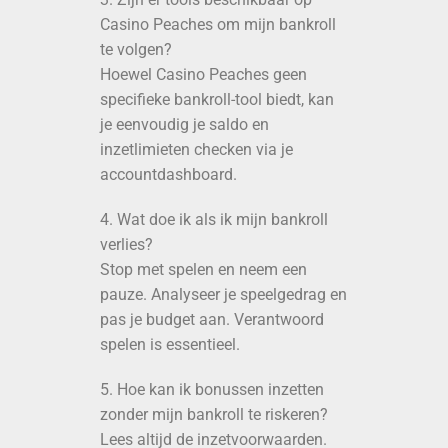
Casino Peaches om mijn bankroll
te volgen?
Hoewel Casino Peaches geen
specifieke bankroll-tool biedt, kan
je eenvoudig je saldo en
inzetlimieten checken via je
accountdashboard.
4. Wat doe ik als ik mijn bankroll
verlies?
Stop met spelen en neem een
pauze. Analyseer je speelgedrag en
pas je budget aan. Verantwoord
spelen is essentieel.
5. Hoe kan ik bonussen inzetten
zonder mijn bankroll te riskeren?
Lees altijd de inzetvoorwaarden.