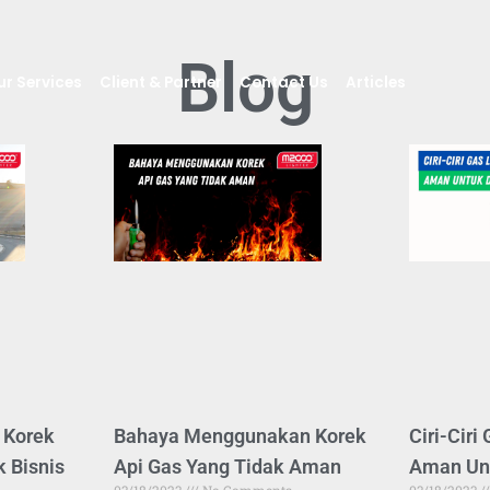
Blog
ur Services
Client & Partner
Contact Us
Articles
 Korek
Bahaya Menggunakan Korek
Ciri-Ciri
k Bisnis
Api Gas Yang Tidak Aman
Aman Un
03/18/2023
No Comments
03/18/2023