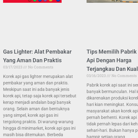
Gas Lighter: Alat Pembakar
Tips Memilih Pabrik
Yang Aman Dan Praktis
Api Dengan Harga
03/17/2023
No Comments
Terjangkau Dan Kual
03/16/2023
No Comments
Korek api gas lighter merupakan alat
pembakar yang aman dan praktis.
Pabrik korek api saat ini s
Meskipun saat ini ada banyak jenis
banyak bermunculan. Hal i
korek api, tetap saja korek api tersebut
dikarenakan produksi korek
kerap menjadi andalan bagi banyak
hari kian meningkat. Kons
orang. Selain aman dan bentuknya
masyarakat akan korek api
yang simpel, korek api gas ini
pernah berhenti. Korek api 
tergolong praktis. Di warung-warung
tidak pernah lepas dari ke
hingga di minimarket, korek api gas ini
sehari-hari. Bukan hanya p
masih bisa ditemukan. Berbeda
hampir setiap orang