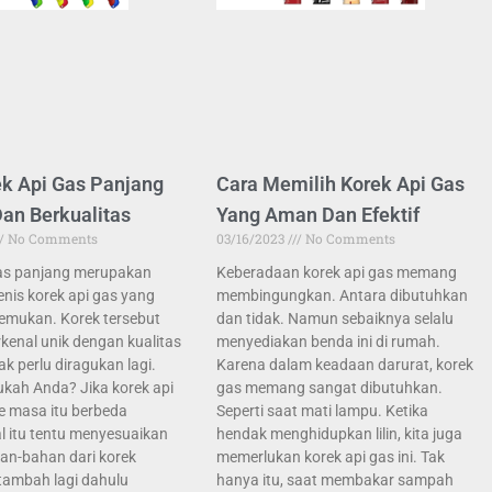
ek Api Gas Panjang
Cara Memilih Korek Api Gas
Dan Berkualitas
Yang Aman Dan Efektif
No Comments
03/16/2023
No Comments
gas panjang merupakan
Keberadaan korek api gas memang
jenis korek api gas yang
membingungkan. Antara dibutuhkan
 temukan. Korek tersebut
dan tidak. Namun sebaiknya selalu
enal unik dengan kualitas
menyediakan benda ini di rumah.
ak perlu diragukan lagi.
Karena dalam keadaan darurat, korek
kah Anda? Jika korek api
gas memang sangat dibutuhkan.
e masa itu berbeda
Seperti saat mati lampu. Ketika
al itu tentu menyesuaikan
hendak menghidupkan lilin, kita juga
an-bahan dari korek
memerlukan korek api gas ini. Tak
itambah lagi dahulu
hanya itu, saat membakar sampah