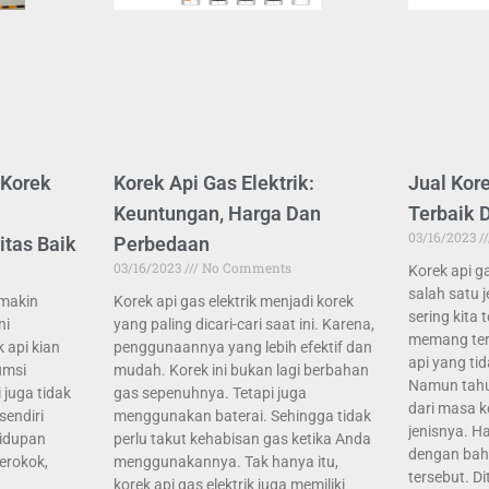
 Korek
Korek Api Gas Elektrik:
Jual Kor
Keuntungan, Harga Dan
Terbaik 
03/16/2023
itas Baik
Perbedaan
03/16/2023
No Comments
Korek api 
salah satu 
emakin
Korek api gas elektrik menjadi korek
sering kita
ni
yang paling dicari-cari saat ini. Karena,
memang terk
 api kian
penggunaannya yang lebih efektif dan
api yang tid
umsi
mudah. Korek ini bukan lagi berbahan
Namun tahu
 juga tidak
gas sepenuhnya. Tetapi juga
dari masa k
sendiri
menggunakan baterai. Sehingga tidak
jenisnya. H
hidupan
perlu takut kehabisan gas ketika Anda
dengan bah
erokok,
menggunakannya. Tak hanya itu,
tersebut. D
korek api gas elektrik juga memiliki