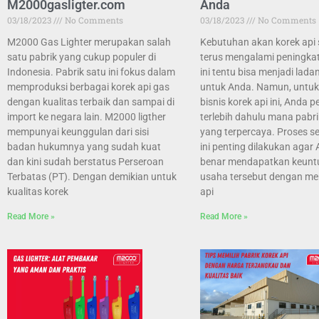
M2000gasligter.com
Anda
03/18/2023
No Comments
03/18/2023
No Comments
M2000 Gas Lighter merupakan salah
Kebutuhan akan korek api 
satu pabrik yang cukup populer di
terus mengalami peningkat
Indonesia. Pabrik satu ini fokus dalam
ini tentu bisa menjadi lada
memproduksi berbagai korek api gas
untuk Anda. Namun, untu
dengan kualitas terbaik dan sampai di
bisnis korek api ini, Anda p
import ke negara lain. M2000 ligther
terlebih dahulu mana pabri
mempunyai keunggulan dari sisi
yang terpercaya. Proses sel
badan hukumnya yang sudah kuat
ini penting dilakukan agar
dan kini sudah berstatus Perseroan
benar mendapatkan keunt
Terbatas (PT). Dengan demikian untuk
usaha tersebut dengan men
kualitas korek
api
Read More »
Read More »