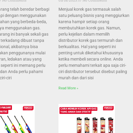
ang telah beredar berbagi
Menjual korek gas termasuk salah
k api dengan menggunakan
satu peluang bisnis yang menggiurkan
bahan yang berbeda-beda,
karena hampir setiap orang
nya menggunakan gas.
membutuhkan korek gas. Namun,
ang ini banyak sekali gas
perlu kejelian dalam memilih
g terkadang dibuat tanpa
distributor korek gas termurah dan
ional, akibatnya bisa
berkualitas. Hal yang seperti ini
kan penggunanya mulai
penting untuk diketahui khususnya
ran, ledakan atau yang
ketika membeli secara online. Anda
l seperti ini memang perlu
perlu memahami terkait apa saja ciri-
i dan Anda perlu pahami
ciri distributor tersebut disebut paling
iri-ciri
murah dan dari sisi
Read More »