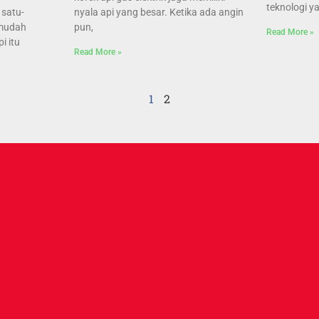
teknologi y
satu-
nyala api yang besar. Ketika ada angin
 mudah
pun,
Read More »
i itu
Read More »
1
2