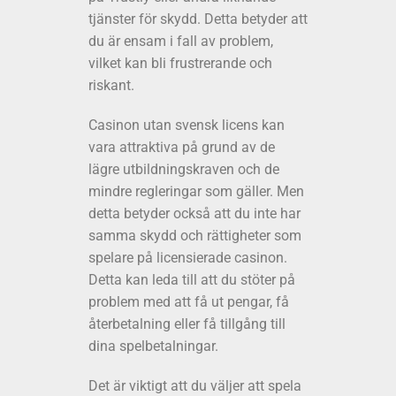
tjänster för skydd. Detta betyder att
du är ensam i fall av problem,
vilket kan bli frustrerande och
riskant.
Casinon utan svensk licens kan
vara attraktiva på grund av de
lägre utbildningskraven och de
mindre regleringar som gäller. Men
detta betyder också att du inte har
samma skydd och rättigheter som
spelare på licensierade casinon.
Detta kan leda till att du stöter på
problem med att få ut pengar, få
återbetalning eller få tillgång till
dina spelbetalningar.
Det är viktigt att du väljer att spela