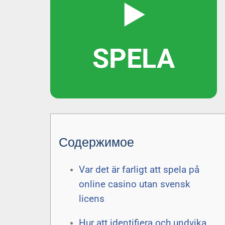
▶️
SPELA
Содержимое
Var det är farligt att spela på
online casino utan svensk
licens
Hur att identifiera och undvika