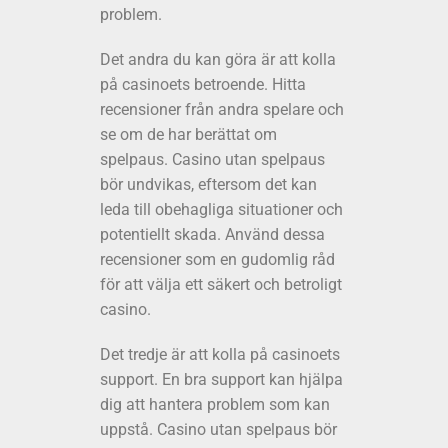
problem.
Det andra du kan göra är att kolla
på casinoets betroende. Hitta
recensioner från andra spelare och
se om de har berättat om
spelpaus. Casino utan spelpaus
bör undvikas, eftersom det kan
leda till obehagliga situationer och
potentiellt skada. Använd dessa
recensioner som en gudomlig råd
för att välja ett säkert och betroligt
casino.
Det tredje är att kolla på casinoets
support. En bra support kan hjälpa
dig att hantera problem som kan
uppstå. Casino utan spelpaus bör