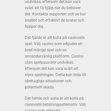
undvikas, eftersom det kan vara
svårt att få hjälp när du behöver
det. Kontakta supporten och se hur
snabbt och effektivt de svarar och
hjälper dig.
Det fjärde är att kolla på casinoets
spel. Välj casino som erbjuder en
bred mängd spel och en
användarvänlig plattform. Casino
utan spelpaus bör undvikas,
eftersom det kan vara svårt att
styra spelningen. Detta kan leda till
obehagliga situationer och
potentiellt skada.
Det femte och sista är att kolla på
casinoets betalningsalternativ. Välj
casino som erbjuder