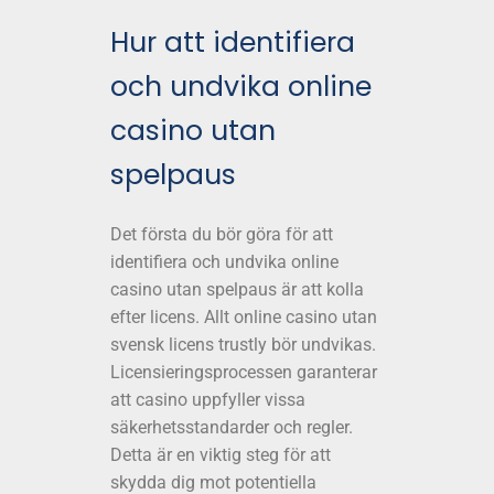
Hur att identifiera
och undvika online
casino utan
spelpaus
Det första du bör göra för att
identifiera och undvika online
casino utan spelpaus är att kolla
efter licens. Allt online casino utan
svensk licens trustly bör undvikas.
Licensieringsprocessen garanterar
att casino uppfyller vissa
säkerhetsstandarder och regler.
Detta är en viktig steg för att
skydda dig mot potentiella