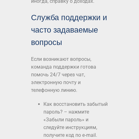
иногда, справку о доходах.
Служба поддержки и
часто задаваемые
вопросы
Если возникают вопросы,
команда поддержки готова
помочь 24/7 через чат,
электронную почту и
телефонную линию.
Как восстановить забытый
пароль? – нажмите
«Забыли пароль» и
следуйте инструкциям,
получите код по e‑mail.