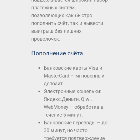
платёжных систем,
позволяющих как быстро
пополнить счёт, так и вывести
выигрыш без лишних
проволочек.
Пополнение счёта
Банковские карты Visa и
MasterCard – мгновенный
депозит.
Электронные кошельки:
Яндекс.Деньги, Qiwi,
WebMoney – обработка в
течение 5 минут.
Банковские переводы – до
30 минут, но часто
требуется подтверждение