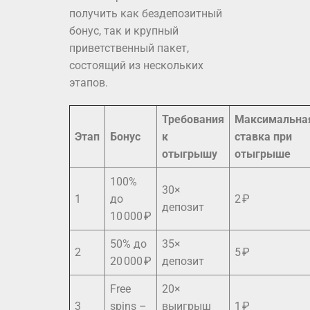
получить как бездепозитный
бонус, так и крупный
приветственный пакет,
состоящий из нескольких
этапов.
Требования
Максимальна
Этап
Бонус
к
ставка при
отыгрышу
отыгрыше
100%
30×
1
до
2 ₽
депозит
10 000 ₽
50% до
35×
2
5 ₽
20 000 ₽
депозит
Free
20×
3
spins –
выигрыш
1 ₽