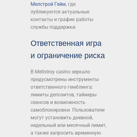
Мелстрой Гейм
, где
публикуются актуальные
контакты и график работы
службы поддержки.
Ответственная игра
и ограничение риска
В Mellstroy casino зеркало
предусмотрены инструменты
ответственного гемблинга:
лимиты депозитов, таймеры
сеансов и возможность
самоблокировки. Пользователи
могут установить дневной,
недельный или месячный лимит,
а также запросить временную