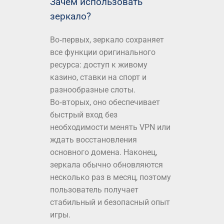
Зачем использовать
зеркало?
Во‑первых, зеркало сохраняет
все функции оригинального
ресурса: доступ к живому
казино, ставки на спорт и
разнообразные слоты.
Во‑вторых, оно обеспечивает
быстрый вход без
необходимости менять VPN или
ждать восстановления
основного домена. Наконец,
зеркала обычно обновляются
несколько раз в месяц, поэтому
пользователь получает
стабильный и безопасный опыт
игры.