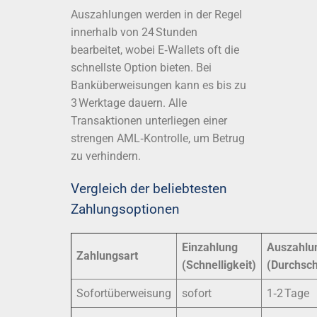
Auszahlungen werden in der Regel
innerhalb von 24 Stunden
bearbeitet, wobei E‑Wallets oft die
schnellste Option bieten. Bei
Banküberweisungen kann es bis zu
3 Werktage dauern. Alle
Transaktionen unterliegen einer
strengen AML‑Kontrolle, um Betrug
zu verhindern.
Vergleich der beliebtesten
Zahlungsoptionen
Einzahlung
Auszahlu
Zahlungsart
(Schnelligkeit)
(Durchsch
Sofortüberweisung
sofort
1‑2 Tage