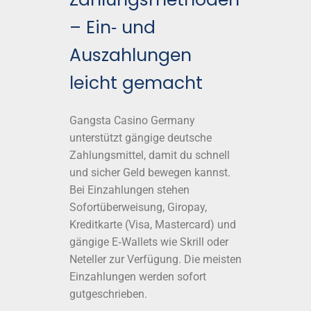
– Ein‑ und
Auszahlungen
leicht gemacht
Gangsta Casino Germany
unterstützt gängige deutsche
Zahlungsmittel, damit du schnell
und sicher Geld bewegen kannst.
Bei Einzahlungen stehen
Sofortüberweisung, Giropay,
Kreditkarte (Visa, Mastercard) und
gängige E‑Wallets wie Skrill oder
Neteller zur Verfügung. Die meisten
Einzahlungen werden sofort
gutgeschrieben.