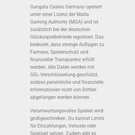
Gangsta Casino Germany operiert
unter einer Lizenz der Malta
Gaming Authority (MGA) und ist
zusätzlich bei der deutschen
Glücksspielbehörde registriert. Das
bedeutet, dass strenge Auflagen zu
Fairness, Spielerschutz und
finanzieller Transparenz erfüllt
werden. Alle Daten werden mit
SSL‑Verschlüsselung geschützt,
sodass persönliche und finanzielle
Informationen nicht von Dritten
abgefangen werden können.
Verantwortungsvolles Spielen wird
großgeschrieben. Du kannst Limits
für Einzahlungen, Verluste oder
Spielzeit setzen. Zudem gibt es