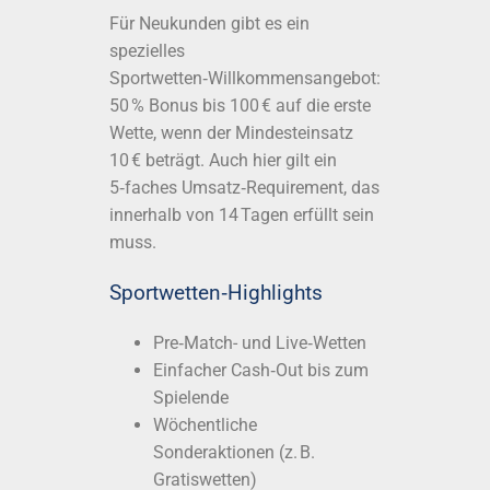
Für Neukunden gibt es ein
spezielles
Sportwetten‑Willkommensangebot:
50 % Bonus bis 100 € auf die erste
Wette, wenn der Mindesteinsatz
10 € beträgt. Auch hier gilt ein
5‑faches Umsatz‑Requirement, das
innerhalb von 14 Tagen erfüllt sein
muss.
Sportwetten‑Highlights
Pre‑Match- und Live‑Wetten
Einfacher Cash‑Out bis zum
Spielende
Wöchentliche
Sonderaktionen (z. B.
Gratiswetten)