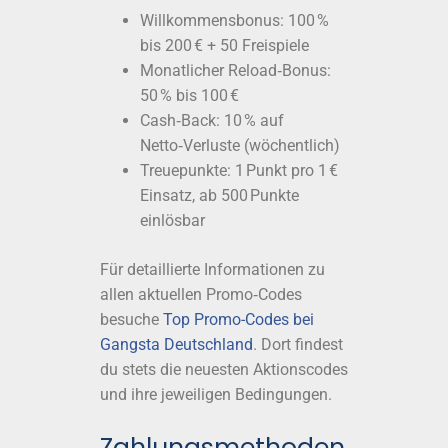
Willkommensbonus: 100 %
bis 200 € + 50 Freispiele
Monatlicher Reload‑Bonus:
50 % bis 100 €
Cash‑Back: 10 % auf
Netto‑Verluste (wöchentlich)
Treuepunkte: 1 Punkt pro 1 €
Einsatz, ab 500 Punkte
einlösbar
Für detaillierte Informationen zu
allen aktuellen Promo‑Codes
besuche
Top Promo-Codes bei
Gangsta Deutschland
. Dort findest
du stets die neuesten Aktionscodes
und ihre jeweiligen Bedingungen.
Zahlungsmethoden