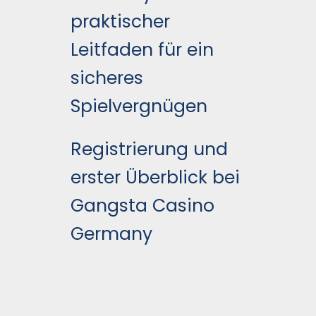
praktischer
Leitfaden für ein
sicheres
Spielvergnügen
Registrierung und
erster Überblick bei
Gangsta Casino
Germany