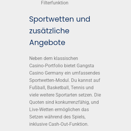
Filterfunktion
Sportwetten und
zusätzliche
Angebote
Neben dem klassischen
Casino‑Portfolio bietet Gangsta
Casino Germany ein umfassendes
Sportwetten‑Modul. Du kannst auf
Fußball, Basketball, Tennis und
viele weitere Sportarten setzen. Die
Quoten sind konkurrenzfähig, und
Live‑Wetten ermöglichen das
Setzen während des Spiels,
inklusive Cash‑Out‑Funktion.