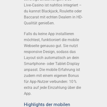
Live‑Casino ist nahtlos integriert –
du kannst Blackjack, Roulette oder
Baccarat mit echten Dealern in HD-
Qualität genießen.
Falls du keine App installieren
möchtest, funktioniert die mobile
Webseite genauso gut. Sie nutzt
responsive Design, sodass das
Layout sich automatisch an dein
Smartphone‑ oder Tablet‑Display
anpasst. Die mobile Erfahrung ist
zudem mit einem eigenen Bonus
für App‑Nutzer verbunden: 10 %
extra auf jede Einzahlung über die
App.
Highlights der mobilen