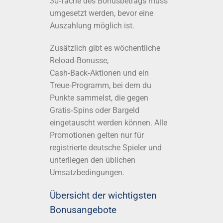
30‑fache des Bonusbetrags muss
umgesetzt werden, bevor eine
Auszahlung möglich ist.
Zusätzlich gibt es wöchentliche
Reload‑Bonusse,
Cash‑Back‑Aktionen und ein
Treue‑Programm, bei dem du
Punkte sammelst, die gegen
Gratis‑Spins oder Bargeld
eingetauscht werden können. Alle
Promotionen gelten nur für
registrierte deutsche Spieler und
unterliegen den üblichen
Umsatzbedingungen.
Übersicht der wichtigsten
Bonusangebote