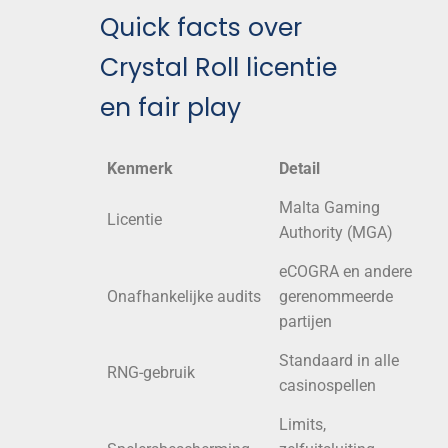
Quick facts over
Crystal Roll licentie
en fair play
Kenmerk
Detail
Malta Gaming
Licentie
Authority (MGA)
eCOGRA en andere
Onafhankelijke audits
gerenommeerde
partijen
Standaard in alle
RNG-gebruik
casinospellen
Limits,