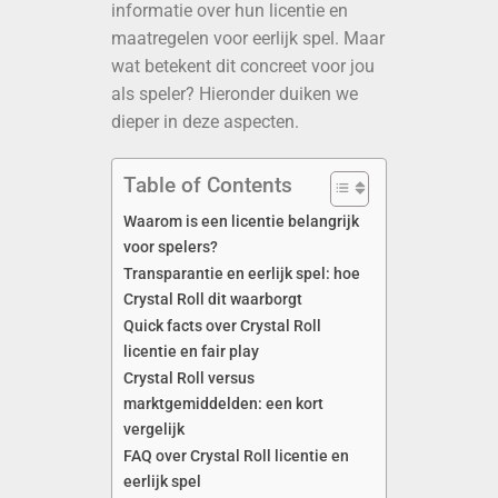
informatie over hun licentie en
maatregelen voor eerlijk spel. Maar
wat betekent dit concreet voor jou
als speler? Hieronder duiken we
dieper in deze aspecten.
Table of Contents
Waarom is een licentie belangrijk
voor spelers?
Transparantie en eerlijk spel: hoe
Crystal Roll dit waarborgt
Quick facts over Crystal Roll
licentie en fair play
Crystal Roll versus
marktgemiddelden: een kort
vergelijk
FAQ over Crystal Roll licentie en
eerlijk spel