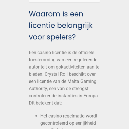
Waarom is een
licentie belangrijk
voor spelers?
Een casino licentie is de officiële
toestemming van een regulerende
autoriteit om gokactiviteiten aan te
bieden. Crystal Roll beschikt over
een licentie van de Malta Gaming
Authority, een van de strengst
controlerende instanties in Europa.
Dit betekent dat:
Het casino regelmatig wordt
gecontroleerd op eerlijkheid