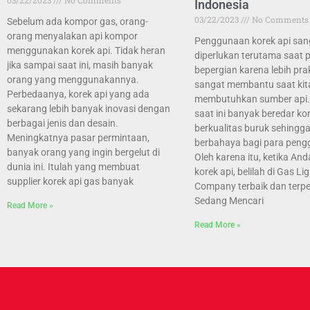
Indonesia
03/22/2023
No Comments
Sebelum ada kompor gas, orang-
orang menyalakan api kompor
Penggunaan korek api san
menggunakan korek api. Tidak heran
diperlukan terutama saat p
jika sampai saat ini, masih banyak
bepergian karena lebih pra
orang yang menggunakannya.
sangat membantu saat kit
Perbedaanya, korek api yang ada
membutuhkan sumber api
sekarang lebih banyak inovasi dengan
saat ini banyak beredar ko
berbagai jenis dan desain.
berkualitas buruk sehingg
Meningkatnya pasar permintaan,
berbahaya bagi para peng
banyak orang yang ingin bergelut di
Oleh karena itu, ketika An
dunia ini. Itulah yang membuat
korek api, belilah di Gas Li
supplier korek api gas banyak
Company terbaik dan terpe
Sedang Mencari
Read More »
Read More »