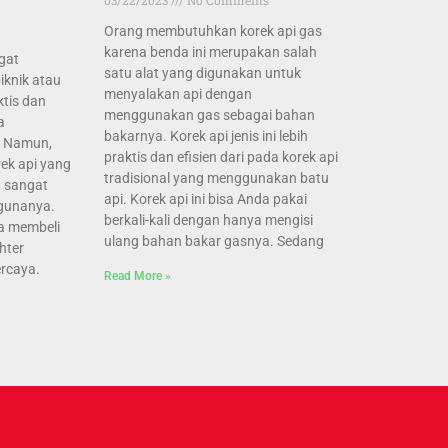
Orang membutuhkan korek api gas
karena benda ini merupakan salah
gat
satu alat yang digunakan untuk
iknik atau
menyalakan api dengan
ktis dan
menggunakan gas sebagai bahan
a
bakarnya. Korek api jenis ini lebih
. Namun,
praktis dan efisien dari pada korek api
rek api yang
tradisional yang menggunakan batu
a sangat
api. Korek api ini bisa Anda pakai
gunanya.
berkali-kali dengan hanya mengisi
da membeli
ulang bahan bakar gasnya. Sedang
ghter
rcaya.
Read More »