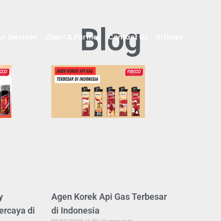
Blog
ur Services
Client & Partner
Contact Us
Articles
y
Agen Korek Api Gas Terbesar
ercaya di
di Indonesia
03/22/2023
No Comments