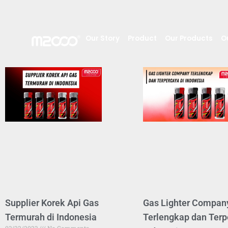
Our Story
Product
Our Products
O
Supplier Korek Api Gas
Gas Lighter Compan
Termurah di Indonesia
Terlengkap dan Terp
03/22/2023
No Comments