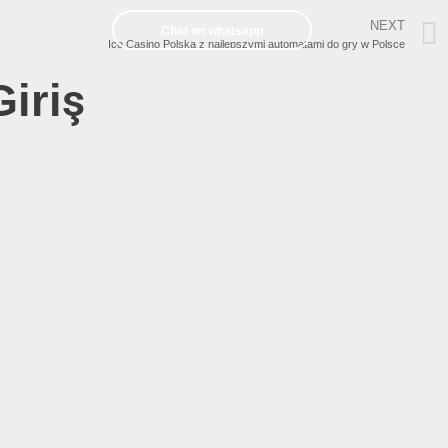
NEXT
Chat on whatsapp
Ice Casino Polska z najlepszymi automatami do gry w Polsce
iriş