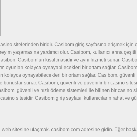
asino sitelerinden biridir. Casibom giriş sayfasına erişmek iç
 deneyim yaşamasına yardımcı olur. Casibom, kullanıcılarına çeşit
r. Casibon, Casibom’un kısaltmasıdır ve aynı hizmeti sunar. Casibo
arın oyunları kolayca oynayabilecekleri bir ortam sağlar. Casibom,
arı kolayca oynayabilecekleri bir ortam sağlar. Casibom, güvenli v
 ve bonuslar sunar. Casibom, güvenli ve güvenilir bir casino sitesi
bom, güvenli ve hızlı ödeme sistemleri ile bilinen bir casino sit
casino sitesidir. Casibom giriş sayfası, kullanıcıların rahat ve 
ru web sitesine ulaşmak. casibom.com adresine gidin. Eğer başka