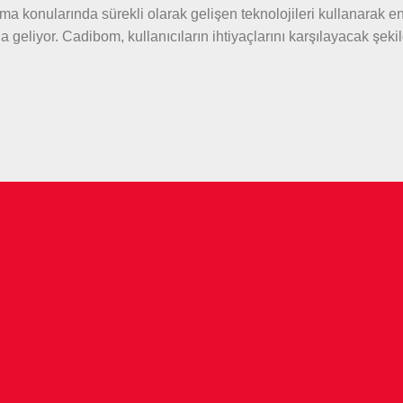
ma konularında sürekli olarak gelişen teknolojileri kullanarak en 
eliyor. Cadibom, kullanıcıların ihtiyaçlarını karşılayacak şekilde 