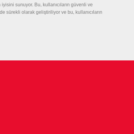
iyisini sunuyor. Bu, kullanıcıların güvenli ve
sürekli olarak geliştiriliyor ve bu, kullanıcıların