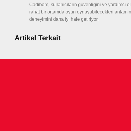
Cadibom, kullanıcıların güvenliğini ve yardımcı ol
rahat bir ortamda oyun oynayabilecekleri anlamına g
deneyimini daha iyi hale getiriyor.
Artikel Terkait