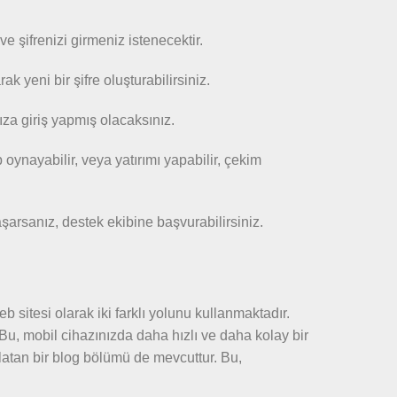
e şifrenizi girmeniz istenecektir.
ak yeni bir şifre oluşturabilirsiniz.
nıza giriş yapmış olacaksınız.
oynayabilir, veya yatırımı yapabilir, çekim
aşarsanız, destek ekibine başvurabilirsiniz.
itesi olarak iki farklı yolunu kullanmaktadır.
u, mobil cihazınızda daha hızlı ve daha kolay bir
nlatan bir blog bölümü de mevcuttur. Bu,