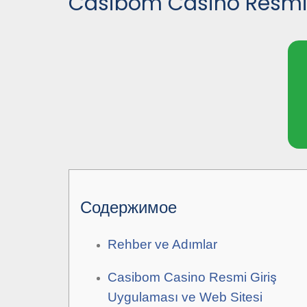
Casibom Casino Resmi 
Содержимое
Rehber ve Adımlar
Casibom Casino Resmi Giriş
Uygulaması ve Web Sitesi